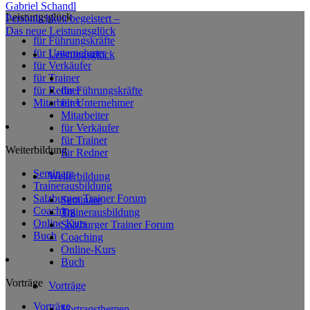
Gabriel Schandl
Leistungsglück
Persönlichkeit begeistert –
Das
neue
Leistungsglück
für Führungskräfte
für Unternehmer
Leistungsglück
für Verkäufer
für Trainer
für Redner
für Führungskräfte
Mitarbeiter
für Unternehmer
Mitarbeiter
für Verkäufer
für Trainer
Weiterbildung
für Redner
Seminare
Weiterbildung
Trainerausbildung
Salzburger Trainer Forum
Seminare
Coaching
Trainerausbildung
Online Kurs
Salzburger Trainer Forum
Buch
Coaching
Online-Kurs
Buch
Vorträge
Vorträge
Vorträge
Vortragsthemen