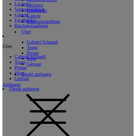
Lectures
Lectures
Vortragsthemen
Feedbacks
Galerie
Galerie
Feedbacks
Buchungsanfrage
Buchungsanfrage
Über
Gabriel Schandl
Über
Team
Presse
Gabriel Schandl
Blog
Team
Glossar
Presse
Blog
Direkt anfragen
Glossar
Anfragen
Direkt anfragen