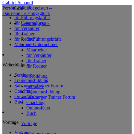
Gabriel Schandl
Leistungsglück
Persönlichkeit begeistert –
Das
neue
Leistungsglück
für Führungskräfte
für Unternehmer
Leistungsglück
für Verkäufer
für Trainer
für Redner
für Führungskräfte
Mitarbeiter
für Unternehmer
Mitarbeiter
für Verkäufer
für Trainer
Weiterbildung
für Redner
Seminare
Weiterbildung
Trainerausbildung
Salzburger Trainer Forum
Seminare
Coaching
Trainerausbildung
Online Kurs
Salzburger Trainer Forum
Buch
Coaching
Online-Kurs
Buch
Vorträge
Vorträge
Vorträge
Vortragsthemen