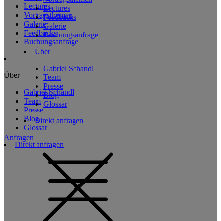
Lectures
Lectures
Vortragsthemen
Feedbacks
Galerie
Galerie
Feedbacks
Buchungsanfrage
Buchungsanfrage
Über
Gabriel Schandl
Über
Team
Presse
Gabriel Schandl
Blog
Team
Glossar
Presse
Blog
Direkt anfragen
Glossar
Anfragen
Direkt anfragen